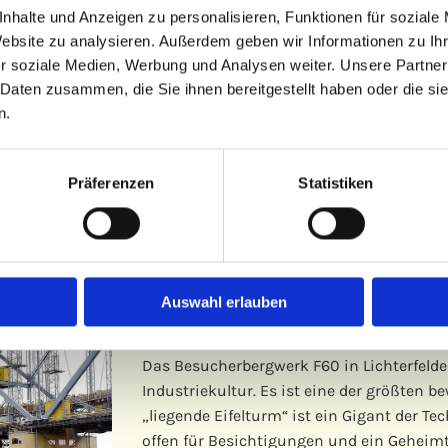
diesen possierlichen Tieren um die Wette schwimmen.
nhalte und Anzeigen zu personalisieren, Funktionen für soziale
Website zu analysieren. Außerdem geben wir Informationen zu I
alen Eintrittspreis.
r soziale Medien, Werbung und Analysen weiter. Unsere Partner
 Daten zusammen, die Sie ihnen bereitgestellt haben oder die s
n.
e von 360 m, einer Breite von 210 m und einer Höhe von 107 m i
 mit Südseefeeling zu jeder Jahreszeit. Das Tropical Island ist
Präferenzen
Statistiken
 bereit.
Auswahl erlauben
Der „liegende Eifelturm“
Das Besucherbergwerk F60 in Lichterfelde
Industriekultur. Es ist eine der größten 
„liegende Eifelturm“ ist ein Gigant der Te
offen für Besichtigungen und ein Geheim