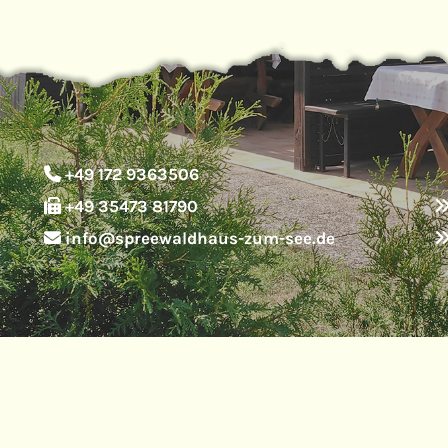
+49 172 9363506

+49 35473 81790

info@spreewaldhaus-zum-see.de
