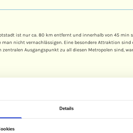
ptstadt ist nur ca. 80 km entfernt und innerhalb von 45 min s
e man nicht vernachlässigen. Eine besondere Attraktion sind 
m zentralen Ausgangspunkt zu all diesen Metropolen sind, wa
au
Details
t viel zu bieten. Hier finden Sie eine Römische
en, Riesenrutschen uvm... Im Außenbereich entstand
boldtpinguine ein neues Zuhause fanden. Getrennt
Cookies