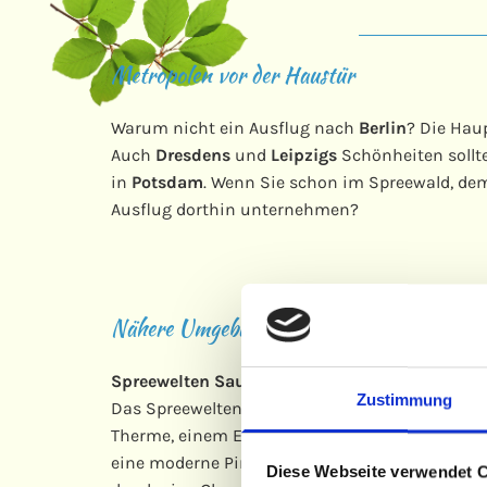
Metropolen vor der Haustür
Warum nicht ein Ausflug nach
Berlin
? Die Hau
Auch
Dresdens
und
Leipzigs
Schönheiten sollt
in
Potsdam
. Wenn Sie schon im Spreewald, de
Ausflug dorthin unternehmen?
Nähere Umgebung
Spreewelten Sauna- & Badeparadies Lübben
Zustimmung
Das Spreewelten Bad ist außergewöhnlich und ha
Therme, einem Eltern-Kind-Bereich, Wellenbeck
eine moderne Pinguinanlage, in der zwölf Hum
Diese Webseite verwendet 