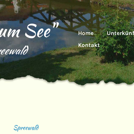
zum See"
Home
Unterkünf
Kontakt
eewald
Spreewald