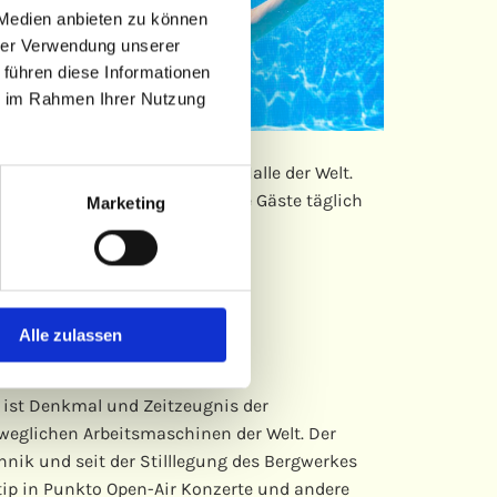
 Medien anbieten zu können
hrer Verwendung unserer
 führen diese Informationen
ie im Rahmen Ihrer Nutzung
st es die größte freitragende Halle der Welt.
 24 h geöffnet und hält für alle Gäste täglich
Marketing
Alle zulassen
 ist Denkmal und Zeitzeugnis der
beweglichen Arbeitsmaschinen der Welt. Der
chnik und seit der Stilllegung des Bergwerkes
tip in Punkto Open-Air Konzerte und andere