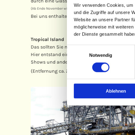
durch eine Glasscheibe können die Gäste mit 
Wir verwenden Cookies, um I
(Ab Ende November wieder geöffnet!)
und die Zugriffe auf unsere 
Bei uns enthalten Sie einen
Rabatt
auf den norm
Website an unsere Partner fü
möglicherweise mit weiteren
der Dienste gesammelt habe
Tropical Island
Das sollten Sie miterlebt haben. Mit einer Läng
Einwilligungsauswahl
Hier entstand eine einzigartige Tropenlandschaft
Notwendig
Shows und andere sehenswerte Überraschungen
(Entfernung ca. 20 km)
Ablehnen